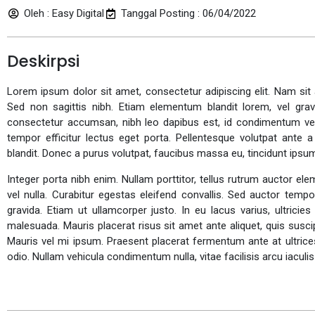
Oleh : Easy Digital
Tanggal Posting : 06/04/2022
Deskirpsi
Lorem ipsum dolor sit amet, consectetur adipiscing elit. Nam sit a
Sed non sagittis nibh. Etiam elementum blandit lorem, vel gra
consectetur accumsan, nibh leo dapibus est, id condimentum velit 
tempor efficitur lectus eget porta. Pellentesque volutpat ante 
blandit. Donec a purus volutpat, faucibus massa eu, tincidunt ipsu
Integer porta nibh enim. Nullam porttitor, tellus rutrum auctor elem
vel nulla. Curabitur egestas eleifend convallis. Sed auctor temp
gravida. Etiam ut ullamcorper justo. In eu lacus varius, ultrici
malesuada. Mauris placerat risus sit amet ante aliquet, quis susci
Mauris vel mi ipsum. Praesent placerat fermentum ante at ultrice
odio. Nullam vehicula condimentum nulla, vitae facilisis arcu iaculis