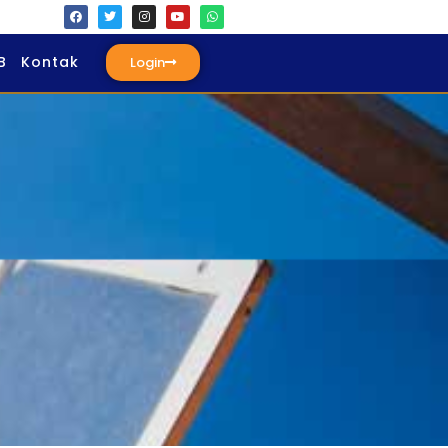
B
Kontak
Login