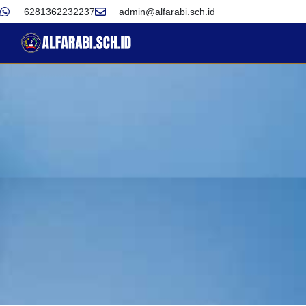
6281362232237
admin@alfarabi.sch.id