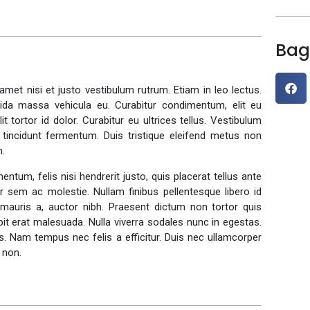
Bag
met nisi et justo vestibulum rutrum. Etiam in leo lectus.
vida massa vehicula eu. Curabitur condimentum, elit eu
tortor id dolor. Curabitur eu ultrices tellus. Vestibulum
a tincidunt fermentum. Duis tristique eleifend metus non
m.
entum, felis nisi hendrerit justo, quis placerat tellus ante
or sem ac molestie. Nullam finibus pellentesque libero id
es mauris a, auctor nibh. Praesent dictum non tortor quis
pit erat malesuada. Nulla viverra sodales nunc in egestas.
s. Nam tempus nec felis a efficitur. Duis nec ullamcorper
 non.