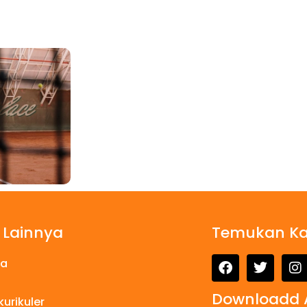
 Lainnya
Temukan K
da
Downloadd 
kurikuler