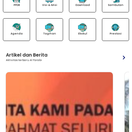
PPDB
Visi & Misi
Download
Sambutan
Agenda
Tagihan
Ekskul
Prestasi
Artikel dan Berita
Aktivitas terbaru Al Farabi