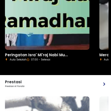
Peringatan Isra' Mi'raj Nabi Mu...
Merde
Aula Sekolah
07.00 - Selesai
Aula 
Prestasi
Prestasi Al Farabi