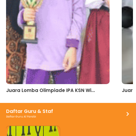
Juara Lomba Olimpiade IPA KSN Wi...
Juara
Daftar Guru & Staf
Daftar Guru Al Farabi