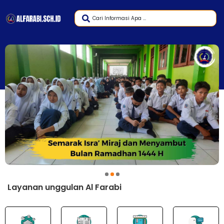
1
2
3
Layanan unggulan Al Farabi