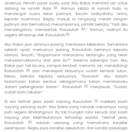
anaknya. Pernah pada suatu saat Abu Bakar meminta izin untuk
datang ke rumah Nabi ﷺ. Namun setiba di rumah Nabi, ia
mendengar suara keras putrinya, ‘Aisyah radliyallahu ‘anha,
kepada suaminya. Begitu masuk, ia langsung meraih tangan
putrinya dan bermaksud menamparnya, sambil berkata, “Tadi aku
mendengarmu membentak Rasulullah ﷺ.” Namun, niatnya itu
segera dihalangi oleh Rasulullah ﷺ.
Abu Bakar pun akhirnya pulang membawa kekesalan. Sementara
setelah ayah mertuanya pulang, Rasulullah bertanya kepada
istrinya, ‘Aisyah, “Bagaimana menurutmu tentangku yang telah
menyelamatkanmu dari pria itu?” Selama beberapa hari, Abu
Bakar pun tak bicara, sampai kembali meminta izin mendatangi
Rasulullah ﷺ dan mendapati keduanya sudah kembali rukun.
Beliau berkata kepada keduanya, “Bawalah aku dalam
kedamaian kalian berdua sebagaimana kalian membawaku
dalam pertengkaran kalian.” Rasulullah ﷺ menjawab, “Sudah,
sudah kami lakukan.”
Di sini terlihat jelas, kasih sayang Rasulullah ﷺ melebihi kasih
sayang seorang ayah. Abu Bakar yang hendak menampar sang
putri segera dihalanginya. Itu tak mungkin lahir kecuali dari kasih
sayang dan kelembutannya terhadap wanita. Terlihat jelas,
Rasulullah ﷺ adalah seorang yang memahami karakter
perempuan. Begitu pula karakter, kebutuhan, dan kondisi psikologis