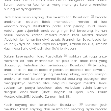
anak kecil. Pernah suatu saat beliau menghibur anak Ummu
Sulaim bernama Abu ‘Umair yang menangis karena kematian
burung kesayangannya.
Bentuk lain kasih sayang dan kelembutan Rasulullah ﷺ kepada
anak-anak adalah tidak membebani mereka di luar
kemampuannya. Disebutkan, pada saat perang Uhud, beliau
kedatangan sejumlah anak yang ingin ikut berperang. Namun,
beliau menolak karena mereka masih kecil. Mereka adalah
‘Abdullah ibn ‘Umar ibn al-Khathab, Usamah ibn Zayd, Usaid ibn
Zhuhair, Zayd ibn Tsabit, Zayd ibn Arqam, ‘Arabah ibn Aus, ‘Amr ibn
Hazm, Abu Sa‘id al-Khudri, dan Sa‘d ibn Habah.
Dalam kesempatan lain, Rasulullah ﷺ bahkan tak ragu untuk
meminta air dan membasuh air pipis dari anak kecil yang
dibawanya. Perhatian dan perlindungan Rasulullah ﷺ terhadap
anak-anak ini bukan sekadar perlakuan sepintas dan sewaktu-
waktu, melainkan berlangsung berulang-ulang, sampai-sampai
anak-anak kecil kerap menemui Rasul sepulang bepergian dan
mengajaknya bermain atau bergurau dengan mereka. Beliau
seakan tak punya keperluan atau kesibukan selain bermain
dengan anak-anak (lihat: Raghib al-Sirjani, Nabi Kaum
Mustad‘afin, 2011, [Jakarta: Zaman], hal. 38).
Kasih sayang dan kelembutan Rasulullah ﷺ bahkan jauh
melebihih kasih sayang dan kelembutan seorang ayah kepada