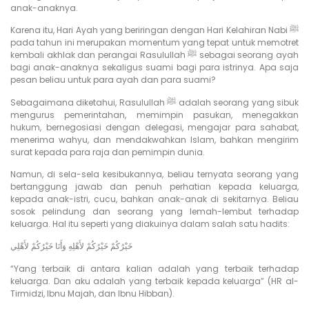
anak-anaknya.
Karena itu, Hari Ayah yang beriringan dengan Hari Kelahiran Nabi ﷺ
pada tahun ini merupakan momentum yang tepat untuk memotret
kembali akhlak dan perangai Rasulullah ﷺ sebagai seorang ayah
bagi anak-anaknya sekaligus suami bagi para istrinya. Apa saja
pesan beliau untuk para ayah dan para suami?
Sebagaimana diketahui, Rasulullah ﷺ adalah seorang yang sibuk
mengurus pemerintahan, memimpin pasukan, menegakkan
hukum, bernegosiasi dengan delegasi, mengajar para sahabat,
menerima wahyu, dan mendakwahkan Islam, bahkan mengirim
surat kepada para raja dan pemimpin dunia.
Namun, di sela-sela kesibukannya, beliau ternyata seorang yang
bertanggung jawab dan penuh perhatian kepada keluarga,
kepada anak-istri, cucu, bahkan anak-anak di sekitarnya. Beliau
sosok pelindung dan seorang yang lemah-lembut terhadap
keluarga. Hal itu seperti yang diakuinya dalam salah satu hadits:
خَيْرُكُمْ خَيْرُكُمْ لأَهْلِهِ وَأَنَا خَيْرُكُمْ لأَهْلِي
“Yang terbaik di antara kalian adalah yang terbaik terhadap
keluarga. Dan aku adalah yang terbaik kepada keluarga” (HR al-
Tirmidzi, Ibnu Majah, dan Ibnu Hibban).