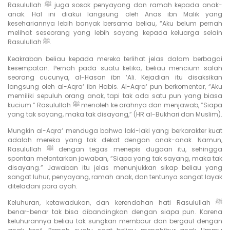
Rasulullah ﷺ juga sosok penyayang dan ramah kepada anak-
anak. Hal ini diakui langsung oleh Anas ibn Malik yang
kesehariannya lebih banyak bersama beliau, “Aku belum pernah
melihat seseorang yang lebih sayang kepada keluarga selain
Rasulullah ﷺ.
Keakraban beliau kepada mereka terlihat jelas dalam berbagai
kesempatan. Pernah pada suatu ketika, beliau mencium salah
seorang cucunya, al-Hasan ibn ‘Ali. Kejadian itu disaksikan
langsung oleh al-Aqra‘ ibn Habis. Al-Aqra‘ pun berkomentar, “Aku
memiliki sepuluh orang anak, tapi tak ada satu pun yang biasa
kucium.” Rasulullah ﷺ menoleh ke arahnya dan menjawab, ”Siapa
yang tak sayang, maka tak disayang,” (HR al-Bukhari dan Muslim).
Mungkin al-Aqra‘ menduga bahwa laki-laki yang berkarakter kuat
adalah mereka yang tak dekat dengan anak-anak. Namun,
Rasulullah ﷺ dengan tegas menepis dugaan itu, sehingga
spontan melontarkan jawaban, ”Siapa yang tak sayang, maka tak
disayang.” Jawaban itu jelas menunjukkan sikap beliau yang
sangat luhur, penyayang, ramah anak, dan tentunya sangat layak
diteladani para ayah.
Keluhuran, ketawadukan, dan kerendahan hati Rasulullah ﷺ
benar-benar tak bisa dibandingkan dengan siapa pun. Karena
keluhurannya beliau tak sungkan membaur dan bergaul dengan