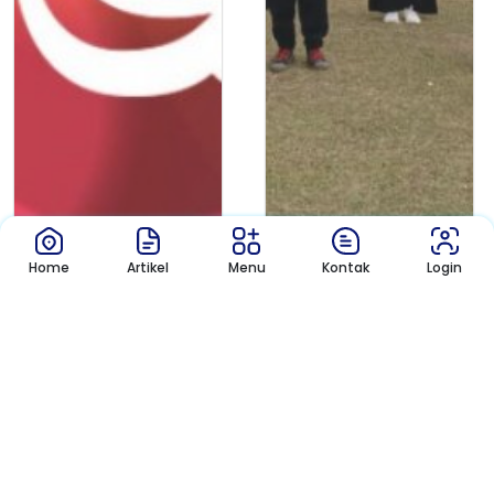
Home
Artikel
Menu
Kontak
Login
Pengajian
Artikel
Perangai Rasulullah
Peran Pemuda bagi
yang Layak D...
Bangsa Menurut...
Tanggal 12 November biasa
“Beri aku 10 pemuda, niscaya akan
diperingati masyarakat Tanah Air
ku guncangkan dunia” merupak...
seb...