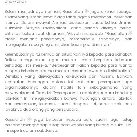
anak-anak.
Selain menjadi ayah pilihan, Rasulullah ﷺ juga dikenal sebagai
suami yang lemah lembut dan tak sungkan membantu pekerjaan
istrinya. Dalam riwayat Ahmad disebutkan, suatu ketika, Ummul
Mukminin ‘Aisyah radhiyallahu anha pernah ditanya perihal
aktivitas beliau saat di rumah. ‘Aisyah menjawab, “Rasulullah ﷺ
biasa menjahit pakaiannya, memperbaiki sandalnya, dan
mengerjakan apa yang dikerjakan kaum pria di rumah.”
Kelembutannya itu kemudian ditularkannya kepada para sahabat.
Beliau mengajarkan agar mereka selalu berpesan kebaikan
terhadap istri mereka. “Berpesanlah kalian kepada para wanita
dengan kebaikan. Karena mereka laksana tawanan di sisi kalian.”
Demikian yang diriwayatkan al-Bukhari dan Muslim. Bahkan,
kedekatan hubungan antara laki-laki dan perempuan juga
digambarkannya dalam hadits lain sebagaimana yang
diriwayatkan al-Tirmidzi, “Perempuan itu adalah saudara kandung
laki-laki.” Ini mengisyaratkan bahwa hubungan antara laki-laki
dan perempuan, termasuk suami dengan istri, harus selalu baik
layaknya dua orang yang bersaudara.
Rasulullah ﷺ juga berpesan kepada para suami agar tetap
bersabar menghadapi sikap para wanita yang kurang disukai. Hal
ini seperti dalam sabdanya: